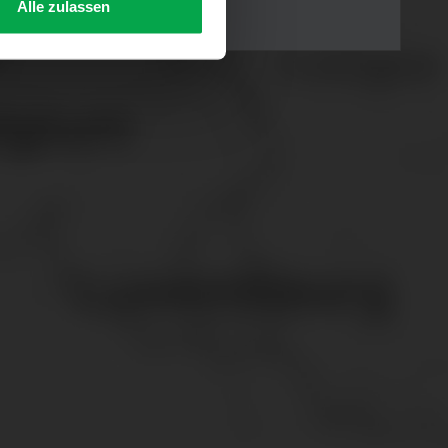
Alle zulassen
s Consent-Management-System
f jeder Plattform erneut
. für Webanalyse, Hosting,
ttlung in ein Land ohne
GVO sicher (z. B. EU-
male Speicherdauer beträgt
chutz@westfalen.com