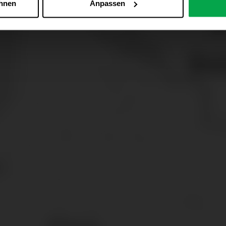
ehnen
Anpassen
Zu den Cookie-Einstellungen
 alle Online-Dienste der Westfalen-Gruppe, die ein gemeinsame
d domainübergreifend erkannt und respektiert, damit Sie nicht au
westfalen.com, hub.westfalen.com
 i. V. m. § 25 Abs. 1 TDDDG (für optionale Cookies),
echnisch notwendige Cookies).
ittlung:
Ihre Daten können an unsere Auftragsverarbeiter (z. B
 Partner in Drittländern übermittelt werden. Wenn eine Übermi
eau erfolgt, stellen wir geeignete Garantien gemäß Art. 46 DS
en je nach Zweck unterschiedlich lange gespeichert. Die maxi
zlich anders vorgeschrieben oder technisch erforderlich.
 AG & Co. KG, Industrieweg 43, 48155 Münster E-Mail: datens