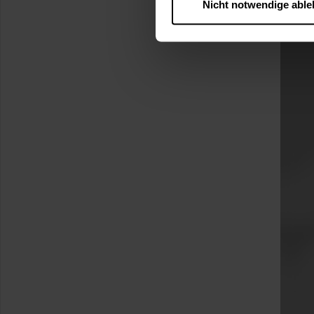
Nicht notwendige abl
….
Diese Einwilligung gilt für
nutzen. Ihre Entscheidung wir
zustimmen müssen.
Betroffene Online-Dienste:
Rechtsgrundlage:
Art. 6 Abs. 1 lit. a DSGVO
§ 25 Abs. 1 TDDDG (für t
Empfänger und Datenüberm
Consent-Management) sowie an
angemessenes Datenschutzniv
Standardvertragsklauseln).
Speicherdauer:
Cookies werd
400 Tage, sofern nicht geset
Verantwortlicher:
Westfalen