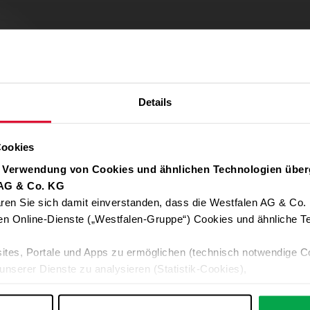
Details
Cookies
r Verwendung von Cookies und ähnlichen Technologien über
 AG & Co. KG
ren Sie sich damit einverstanden, dass die Westfalen AG & Co.
Verwendung von Google Maps zulassen
en Online-Dienste („Westfalen-Gruppe“) Cookies und ähnliche Te
Für die Auto-Adressvervollständigung, Standort-Karten und Routen-
ites, Portale und Apps zu ermöglichen (technisch notwendige C
Google-Anwendungen akzeptieren Sie bitte ALLE Cookies oder nur 
unserer Dienste zu analysieren (Statistik-Cookies),
Daten an Google übermittelt. Weitere Informationen:
Datenschutzerkl
 Ihre Interessen anzupassen (Personalisierungs-Cookies)
ng mit Ihren Interessen anzuzeigen (Marketing-Cookies) sowie