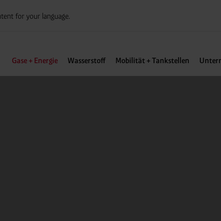
tent for your language.
Gase + Energie
Wasserstoff
Mobilität + Tankstellen
Unter