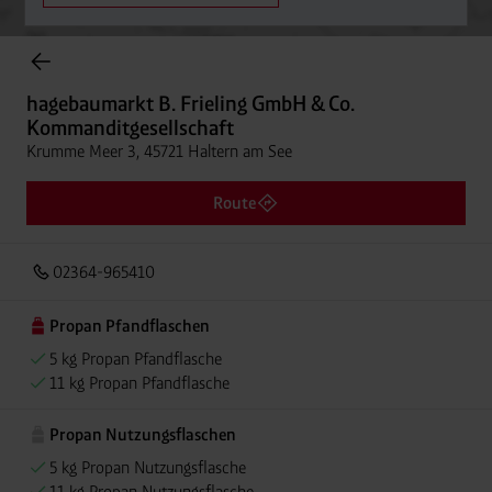
Onlineshop Flaschengase
hagebaumarkt B. Frieling GmbH & Co.
Kommanditgesellschaft
Krumme Meer 3, 45721 Haltern am See
Route
02364-965410
Propan Pfandflaschen
5 kg Propan Pfandflasche
11 kg Propan Pfandflasche
Propan Nutzungsflaschen
5 kg Propan Nutzungsflasche
11 kg Propan Nutzungsflasche