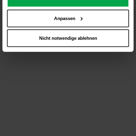
analysieren (Statistik-Cookies),
Inhalte und Funktionen an Ihre Interessen anzupassen
Anpassen
(Personalisierungs-Cookies)
Werbung in Übereinstimmung mit Ihren Interessen
anzuzeigen (Marketing-Cookies) sowie
Nicht notwendige ablehnen
….
Diese Einwilligung gilt für alle Online-Dienste der
Westfalen-Gruppe, die ein gemeinsames Consent-
Management-System nutzen. Ihre Entscheidung wird
domainübergreifend erkannt und respektiert, damit Sie
nicht auf jeder Plattform erneut zustimmen müssen.
Betroffene Online-Dienste:
westfalen.com,
hub.westfalen.com
Rechtsgrundlage:
Art. 6 Abs. 1 lit. a DSGVO i. V. m. § 25 Abs. 1 TDDDG
(für optionale Cookies),
§ 25 Abs. 1 TDDDG (für technisch notwendige
Cookies).