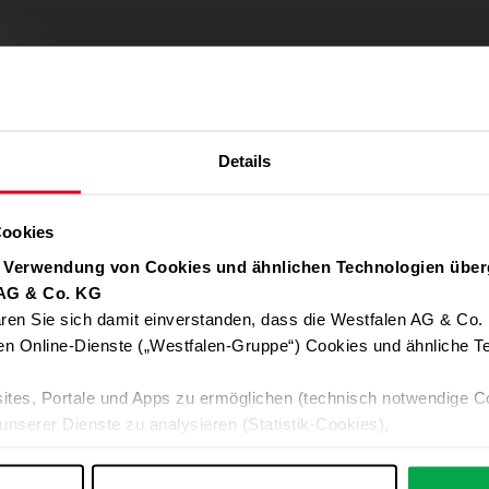
Details
Cookies
r Verwendung von Cookies und ähnlichen Technologien über
 AG & Co. KG
ren Sie sich damit einverstanden, dass die Westfalen AG & Co.
Verwendung von Google Maps zulassen
en Online-Dienste („Westfalen-Gruppe“) Cookies und ähnliche Te
Für die Auto-Adressvervollständigung, Standort-Karten und Routen-
ites, Portale und Apps zu ermöglichen (technisch notwendige C
Google-Anwendungen akzeptieren Sie bitte ALLE Cookies oder nur 
unserer Dienste zu analysieren (Statistik-Cookies),
Daten an Google übermittelt. Weitere Informationen:
Datenschutzerkl
 Ihre Interessen anzupassen (Personalisierungs-Cookies)
ng mit Ihren Interessen anzuzeigen (Marketing-Cookies) sowie