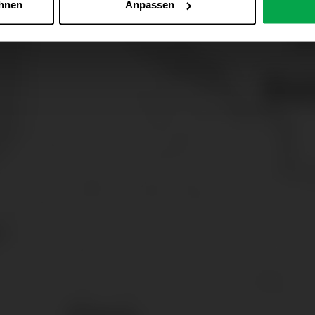
ehnen
Anpassen
Zu den Cookie-Einstellungen
 alle Online-Dienste der Westfalen-Gruppe, die ein gemeinsame
d domainübergreifend erkannt und respektiert, damit Sie nicht au
westfalen.com, hub.westfalen.com
 i. V. m. § 25 Abs. 1 TDDDG (für optionale Cookies),
echnisch notwendige Cookies).
ittlung:
Ihre Daten können an unsere Auftragsverarbeiter (z. B
 Partner in Drittländern übermittelt werden. Wenn eine Übermi
eau erfolgt, stellen wir geeignete Garantien gemäß Art. 46 DS
en je nach Zweck unterschiedlich lange gespeichert. Die maxi
zlich anders vorgeschrieben oder technisch erforderlich.
 AG & Co. KG, Industrieweg 43, 48155 Münster E-Mail: datens