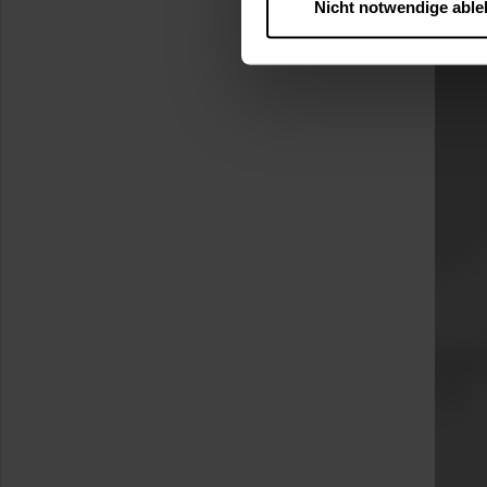
Nicht notwendige abl
….
Diese Einwilligung gilt für
nutzen. Ihre Entscheidung wir
zustimmen müssen.
Betroffene Online-Dienste:
Rechtsgrundlage:
Art. 6 Abs. 1 lit. a DSGVO
§ 25 Abs. 1 TDDDG (für t
Empfänger und Datenüberm
Consent-Management) sowie an
angemessenes Datenschutzniv
Standardvertragsklauseln).
Speicherdauer:
Cookies werd
400 Tage, sofern nicht geset
Verantwortlicher:
Westfalen