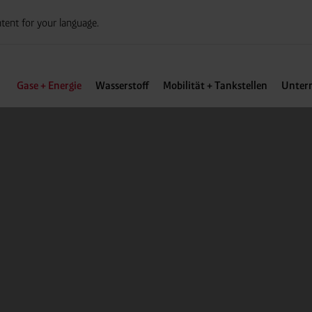
tent for your language.
Gase + Energie
Wasserstoff
Mobilität + Tankstellen
Unter