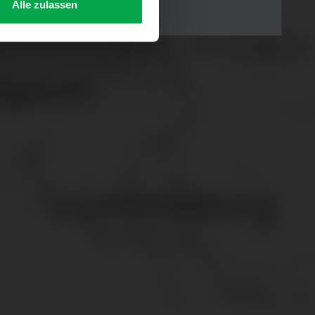
Alle zulassen
s Consent-Management-System
f jeder Plattform erneut
. für Webanalyse, Hosting,
ttlung in ein Land ohne
GVO sicher (z. B. EU-
male Speicherdauer beträgt
chutz@westfalen.com