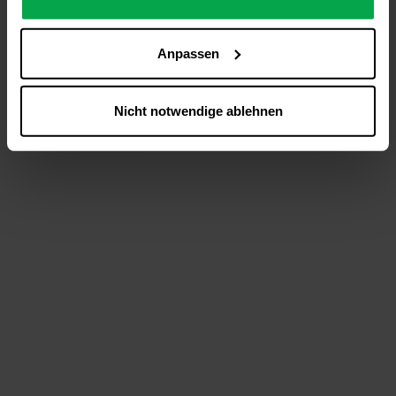
analysieren (Statistik-Cookies),
Inhalte und Funktionen an Ihre Interessen anzupassen
Anpassen
(Personalisierungs-Cookies)
Werbung in Übereinstimmung mit Ihren Interessen
anzuzeigen (Marketing-Cookies) sowie
Nicht notwendige ablehnen
….
Diese Einwilligung gilt für alle Online-Dienste der
Westfalen-Gruppe, die ein gemeinsames Consent-
Management-System nutzen. Ihre Entscheidung wird
domainübergreifend erkannt und respektiert, damit Sie
nicht auf jeder Plattform erneut zustimmen müssen.
Betroffene Online-Dienste:
westfalen.com,
hub.westfalen.com
Rechtsgrundlage:
Art. 6 Abs. 1 lit. a DSGVO i. V. m. § 25 Abs. 1 TDDDG
(für optionale Cookies),
§ 25 Abs. 1 TDDDG (für technisch notwendige
Cookies).