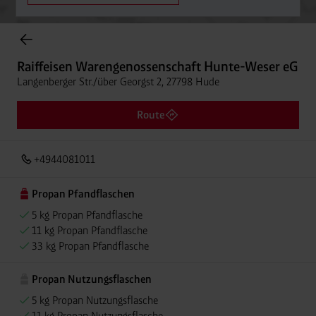
Onlineshop Flaschengase
Raiffeisen Warengenossenschaft Hunte-Weser eG
Langenberger Str./über Georgst 2, 27798 Hude
Route
+4944081011
Propan Pfandflaschen
5 kg Propan Pfandflasche
11 kg Propan Pfandflasche
33 kg Propan Pfandflasche
Propan Nutzungsflaschen
5 kg Propan Nutzungsflasche
11 kg Propan Nutzungsflasche