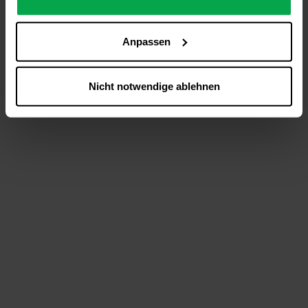
analysieren (Statistik-Cookies),
Inhalte und Funktionen an Ihre Interessen anzupassen
Anpassen
(Personalisierungs-Cookies)
Werbung in Übereinstimmung mit Ihren Interessen
anzuzeigen (Marketing-Cookies) sowie
Nicht notwendige ablehnen
….
Diese Einwilligung gilt für alle Online-Dienste der
Westfalen-Gruppe, die ein gemeinsames Consent-
Management-System nutzen. Ihre Entscheidung wird
domainübergreifend erkannt und respektiert, damit Sie
nicht auf jeder Plattform erneut zustimmen müssen.
Betroffene Online-Dienste:
westfalen.com,
hub.westfalen.com
Rechtsgrundlage:
Art. 6 Abs. 1 lit. a DSGVO i. V. m. § 25 Abs. 1 TDDDG
(für optionale Cookies),
§ 25 Abs. 1 TDDDG (für technisch notwendige
Cookies).