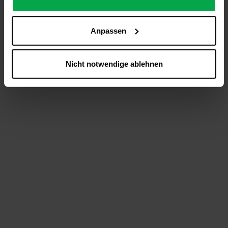
analysieren (Statistik-Cookies),
Inhalte und Funktionen an Ihre Interessen anzupassen
Anpassen
(Personalisierungs-Cookies)
Werbung in Übereinstimmung mit Ihren Interessen
anzuzeigen (Marketing-Cookies) sowie
Nicht notwendige ablehnen
….
Diese Einwilligung gilt für alle Online-Dienste der
Westfalen-Gruppe, die ein gemeinsames Consent-
Management-System nutzen. Ihre Entscheidung wird
domainübergreifend erkannt und respektiert, damit Sie
nicht auf jeder Plattform erneut zustimmen müssen.
Betroffene Online-Dienste:
westfalen.com,
hub.westfalen.com
Rechtsgrundlage:
Art. 6 Abs. 1 lit. a DSGVO i. V. m. § 25 Abs. 1 TDDDG
(für optionale Cookies),
§ 25 Abs. 1 TDDDG (für technisch notwendige
Cookies).