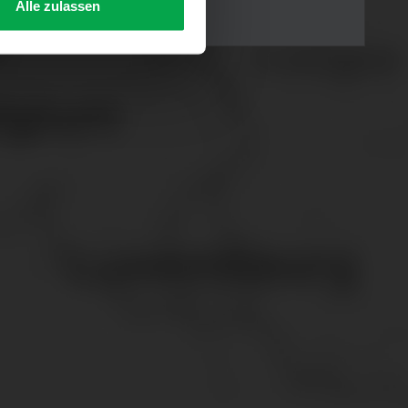
Alle zulassen
s Consent-Management-System
f jeder Plattform erneut
. für Webanalyse, Hosting,
ttlung in ein Land ohne
GVO sicher (z. B. EU-
male Speicherdauer beträgt
chutz@westfalen.com