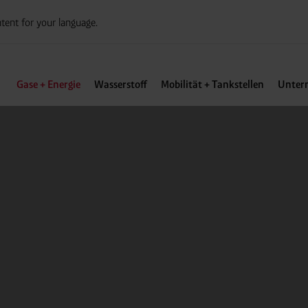
tent for your language.
Gase + Energie
Wasserstoff
Mobilität + Tankstellen
Unter