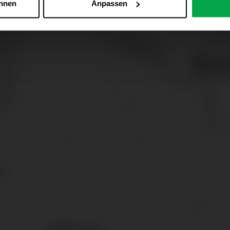
ehnen
Anpassen
Zu den Cookie-Einstellungen
 alle Online-Dienste der Westfalen-Gruppe, die ein gemeinsame
d domainübergreifend erkannt und respektiert, damit Sie nicht au
westfalen.com, hub.westfalen.com
 i. V. m. § 25 Abs. 1 TDDDG (für optionale Cookies),
echnisch notwendige Cookies).
ittlung:
Ihre Daten können an unsere Auftragsverarbeiter (z. B
 Partner in Drittländern übermittelt werden. Wenn eine Übermi
eau erfolgt, stellen wir geeignete Garantien gemäß Art. 46 DS
en je nach Zweck unterschiedlich lange gespeichert. Die maxi
zlich anders vorgeschrieben oder technisch erforderlich.
 AG & Co. KG, Industrieweg 43, 48155 Münster E-Mail: datens