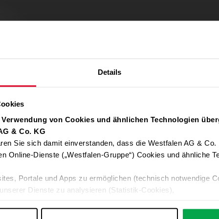
Details
Cookies
r Verwendung von Cookies und ähnlichen Technologien über
 AG & Co. KG
ren Sie sich damit einverstanden, dass die Westfalen AG & Co.
Verwendung von Google Maps zulassen
en Online-Dienste („Westfalen-Gruppe“) Cookies und ähnliche Te
Für die Auto-Adressvervollständigung, Standort-Karten und Routen-
ites, Portale und Apps zu ermöglichen (technisch notwendige C
Google-Anwendungen akzeptieren Sie bitte ALLE Cookies oder nur 
unserer Dienste zu analysieren (Statistik-Cookies),
Daten an Google übermittelt. Weitere Informationen:
Datenschutzerkl
 Ihre Interessen anzupassen (Personalisierungs-Cookies)
ng mit Ihren Interessen anzuzeigen (Marketing-Cookies) sowie