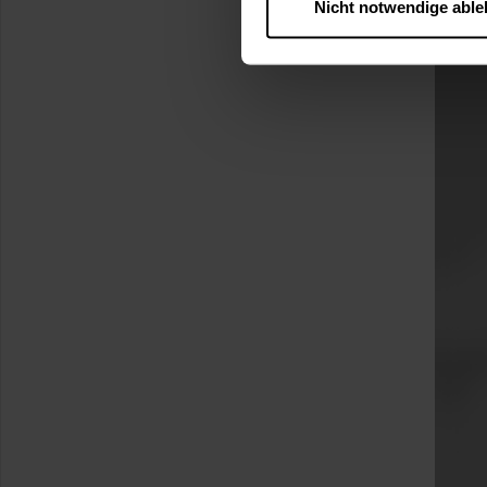
Nicht notwendige abl
….
Diese Einwilligung gilt für
nutzen. Ihre Entscheidung wir
zustimmen müssen.
Betroffene Online-Dienste:
Rechtsgrundlage:
Art. 6 Abs. 1 lit. a DSGVO
§ 25 Abs. 1 TDDDG (für t
Empfänger und Datenüberm
Consent-Management) sowie an
angemessenes Datenschutzniv
Standardvertragsklauseln).
Speicherdauer:
Cookies werd
400 Tage, sofern nicht geset
Verantwortlicher:
Westfalen