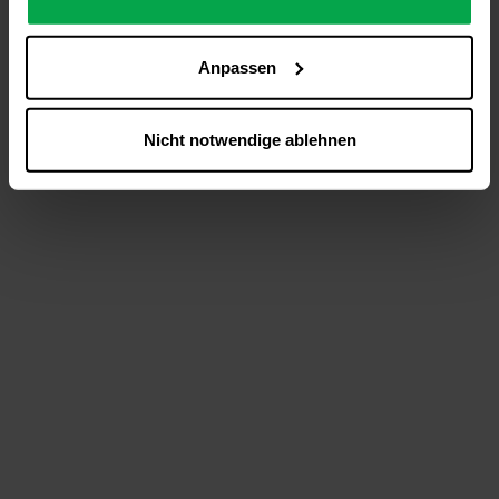
analysieren (Statistik-Cookies),
Inhalte und Funktionen an Ihre Interessen anzupassen
Anpassen
(Personalisierungs-Cookies)
Werbung in Übereinstimmung mit Ihren Interessen
anzuzeigen (Marketing-Cookies) sowie
Nicht notwendige ablehnen
….
Diese Einwilligung gilt für alle Online-Dienste der
Westfalen-Gruppe, die ein gemeinsames Consent-
Management-System nutzen. Ihre Entscheidung wird
domainübergreifend erkannt und respektiert, damit Sie
nicht auf jeder Plattform erneut zustimmen müssen.
Betroffene Online-Dienste:
westfalen.com,
hub.westfalen.com
Rechtsgrundlage:
Art. 6 Abs. 1 lit. a DSGVO i. V. m. § 25 Abs. 1 TDDDG
(für optionale Cookies),
§ 25 Abs. 1 TDDDG (für technisch notwendige
Cookies).