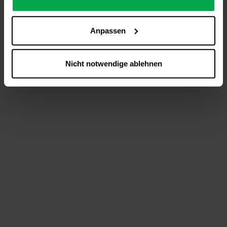
analysieren (Statistik-Cookies),
Inhalte und Funktionen an Ihre Interessen anzupassen
Anpassen
(Personalisierungs-Cookies)
Werbung in Übereinstimmung mit Ihren Interessen
anzuzeigen (Marketing-Cookies) sowie
Nicht notwendige ablehnen
….
Diese Einwilligung gilt für alle Online-Dienste der
Westfalen-Gruppe, die ein gemeinsames Consent-
Management-System nutzen. Ihre Entscheidung wird
domainübergreifend erkannt und respektiert, damit Sie
nicht auf jeder Plattform erneut zustimmen müssen.
Betroffene Online-Dienste:
westfalen.com,
hub.westfalen.com
Rechtsgrundlage:
Art. 6 Abs. 1 lit. a DSGVO i. V. m. § 25 Abs. 1 TDDDG
(für optionale Cookies),
§ 25 Abs. 1 TDDDG (für technisch notwendige
Cookies).