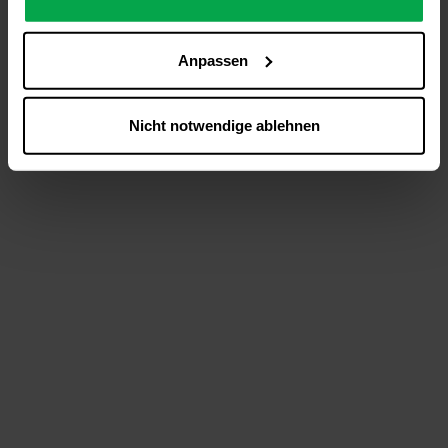
analysieren (Statistik-Cookies),
Inhalte und Funktionen an Ihre Interessen anzupassen
Anpassen
(Personalisierungs-Cookies)
Werbung in Übereinstimmung mit Ihren Interessen
anzuzeigen (Marketing-Cookies) sowie
Nicht notwendige ablehnen
….
Diese Einwilligung gilt für alle Online-Dienste der
Westfalen-Gruppe, die ein gemeinsames Consent-
Management-System nutzen. Ihre Entscheidung wird
domainübergreifend erkannt und respektiert, damit Sie
nicht auf jeder Plattform erneut zustimmen müssen.
Betroffene Online-Dienste:
westfalen.com,
hub.westfalen.com
Rechtsgrundlage:
Art. 6 Abs. 1 lit. a DSGVO i. V. m. § 25 Abs. 1 TDDDG
(für optionale Cookies),
§ 25 Abs. 1 TDDDG (für technisch notwendige
Cookies).