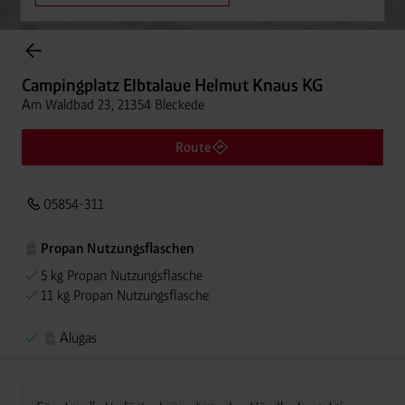
Onlineshop Flaschengase
Campingplatz Elbtalaue Helmut Knaus KG
Am Waldbad 23, 21354 Bleckede
Route
05854-311
Propan Nutzungsflaschen
5 kg Propan Nutzungsflasche
11 kg Propan Nutzungsflasche
Alugas