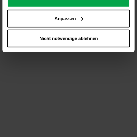
analysieren (Statistik-Cookies),
Inhalte und Funktionen an Ihre Interessen anzupassen
Anpassen
(Personalisierungs-Cookies)
Werbung in Übereinstimmung mit Ihren Interessen
anzuzeigen (Marketing-Cookies) sowie
Nicht notwendige ablehnen
….
Diese Einwilligung gilt für alle Online-Dienste der
Westfalen-Gruppe, die ein gemeinsames Consent-
Management-System nutzen. Ihre Entscheidung wird
domainübergreifend erkannt und respektiert, damit Sie
nicht auf jeder Plattform erneut zustimmen müssen.
Betroffene Online-Dienste:
westfalen.com,
hub.westfalen.com
Rechtsgrundlage:
Art. 6 Abs. 1 lit. a DSGVO i. V. m. § 25 Abs. 1 TDDDG
(für optionale Cookies),
§ 25 Abs. 1 TDDDG (für technisch notwendige
Cookies).