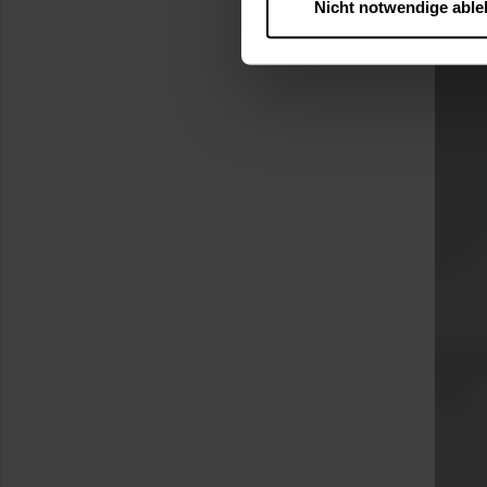
Nicht notwendige abl
….
Diese Einwilligung gilt für
nutzen. Ihre Entscheidung wir
zustimmen müssen.
Betroffene Online-Dienste:
Rechtsgrundlage:
Art. 6 Abs. 1 lit. a DSGVO
§ 25 Abs. 1 TDDDG (für t
Empfänger und Datenüberm
Consent-Management) sowie an
angemessenes Datenschutzniv
Standardvertragsklauseln).
Speicherdauer:
Cookies werd
400 Tage, sofern nicht geset
Verantwortlicher:
Westfalen