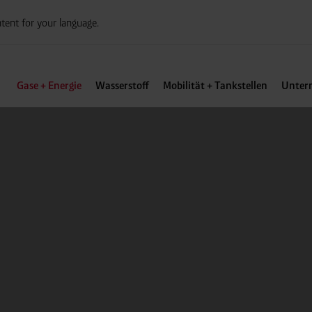
tent for your language.
Gase + Energie
Wasserstoff
Mobilität + Tankstellen
Unter