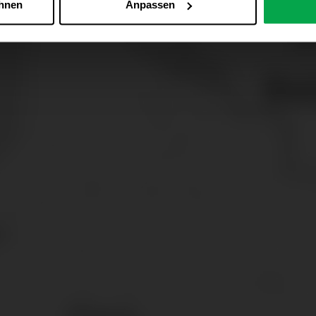
ehnen
Anpassen
Zu den Cookie-Einstellungen
 alle Online-Dienste der Westfalen-Gruppe, die ein gemeinsame
d domainübergreifend erkannt und respektiert, damit Sie nicht au
westfalen.com, hub.westfalen.com
 i. V. m. § 25 Abs. 1 TDDDG (für optionale Cookies),
echnisch notwendige Cookies).
ittlung:
Ihre Daten können an unsere Auftragsverarbeiter (z. B
 Partner in Drittländern übermittelt werden. Wenn eine Übermi
eau erfolgt, stellen wir geeignete Garantien gemäß Art. 46 DS
en je nach Zweck unterschiedlich lange gespeichert. Die maxi
zlich anders vorgeschrieben oder technisch erforderlich.
 AG & Co. KG, Industrieweg 43, 48155 Münster E-Mail: datens