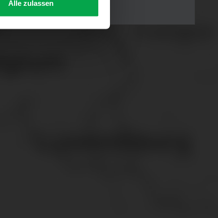
Alle zulassen
s Consent-Management-System
f jeder Plattform erneut
. für Webanalyse, Hosting,
ttlung in ein Land ohne
GVO sicher (z. B. EU-
male Speicherdauer beträgt
chutz@westfalen.com