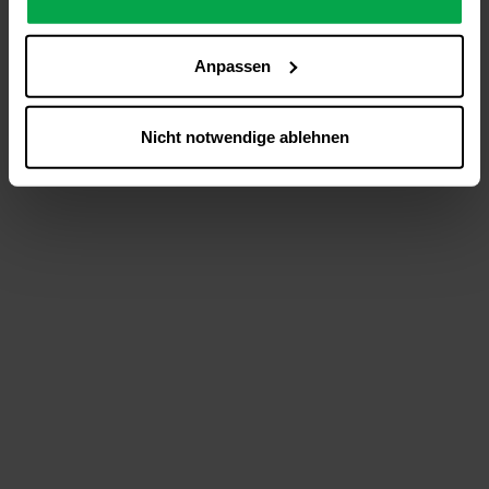
analysieren (Statistik-Cookies),
Inhalte und Funktionen an Ihre Interessen anzupassen
Anpassen
(Personalisierungs-Cookies)
Werbung in Übereinstimmung mit Ihren Interessen
anzuzeigen (Marketing-Cookies) sowie
Nicht notwendige ablehnen
….
Diese Einwilligung gilt für alle Online-Dienste der
Westfalen-Gruppe, die ein gemeinsames Consent-
Management-System nutzen. Ihre Entscheidung wird
domainübergreifend erkannt und respektiert, damit Sie
nicht auf jeder Plattform erneut zustimmen müssen.
Betroffene Online-Dienste:
westfalen.com,
hub.westfalen.com
Rechtsgrundlage:
Art. 6 Abs. 1 lit. a DSGVO i. V. m. § 25 Abs. 1 TDDDG
(für optionale Cookies),
§ 25 Abs. 1 TDDDG (für technisch notwendige
Cookies).