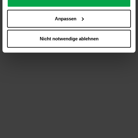
analysieren (Statistik-Cookies),
Inhalte und Funktionen an Ihre Interessen anzupassen
Anpassen
(Personalisierungs-Cookies)
Werbung in Übereinstimmung mit Ihren Interessen
anzuzeigen (Marketing-Cookies) sowie
Nicht notwendige ablehnen
….
Diese Einwilligung gilt für alle Online-Dienste der
Westfalen-Gruppe, die ein gemeinsames Consent-
Management-System nutzen. Ihre Entscheidung wird
domainübergreifend erkannt und respektiert, damit Sie
nicht auf jeder Plattform erneut zustimmen müssen.
Betroffene Online-Dienste:
westfalen.com,
hub.westfalen.com
Rechtsgrundlage:
Art. 6 Abs. 1 lit. a DSGVO i. V. m. § 25 Abs. 1 TDDDG
(für optionale Cookies),
§ 25 Abs. 1 TDDDG (für technisch notwendige
Cookies).