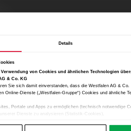
Details
Cookies
r Verwendung von Cookies und ähnlichen Technologien über
 AG & Co. KG
ren Sie sich damit einverstanden, dass die Westfalen AG & Co.
Verwendung von Google Maps zulassen
en Online-Dienste („Westfalen-Gruppe“) Cookies und ähnliche Te
Für die Auto-Adressvervollständigung, Standort-Karten und Routen-
ites, Portale und Apps zu ermöglichen (technisch notwendige C
Google-Anwendungen akzeptieren Sie bitte ALLE Cookies oder nur 
unserer Dienste zu analysieren (Statistik-Cookies),
Daten an Google übermittelt. Weitere Informationen:
Datenschutzerkl
 Ihre Interessen anzupassen (Personalisierungs-Cookies)
ng mit Ihren Interessen anzuzeigen (Marketing-Cookies) sowie