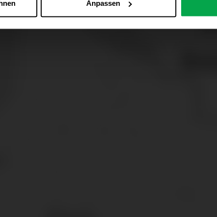
ehnen
Anpassen
Zu den Cookie-Einstellungen
 alle Online-Dienste der Westfalen-Gruppe, die ein gemeinsame
d domainübergreifend erkannt und respektiert, damit Sie nicht au
westfalen.com, hub.westfalen.com
 i. V. m. § 25 Abs. 1 TDDDG (für optionale Cookies),
echnisch notwendige Cookies).
ittlung:
Ihre Daten können an unsere Auftragsverarbeiter (z. B
 Partner in Drittländern übermittelt werden. Wenn eine Übermi
eau erfolgt, stellen wir geeignete Garantien gemäß Art. 46 DS
en je nach Zweck unterschiedlich lange gespeichert. Die maxi
zlich anders vorgeschrieben oder technisch erforderlich.
 AG & Co. KG, Industrieweg 43, 48155 Münster E-Mail: datens