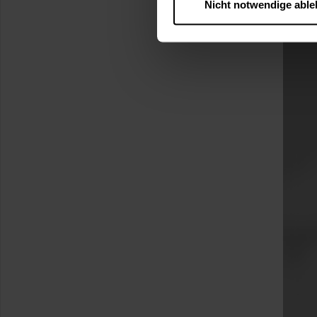
Nicht notwendige abl
….
Diese Einwilligung gilt für
nutzen. Ihre Entscheidung wir
zustimmen müssen.
Betroffene Online-Dienste:
Rechtsgrundlage:
Art. 6 Abs. 1 lit. a DSGVO
§ 25 Abs. 1 TDDDG (für t
Empfänger und Datenüberm
Consent-Management) sowie an
angemessenes Datenschutzniv
Standardvertragsklauseln).
Speicherdauer:
Cookies werd
400 Tage, sofern nicht geset
Verantwortlicher:
Westfalen