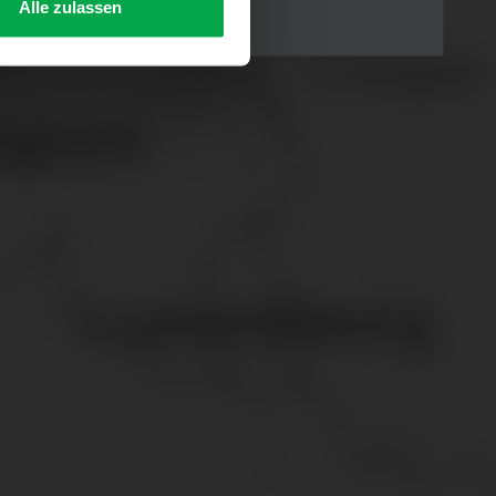
Alle zulassen
s Consent-Management-System
f jeder Plattform erneut
. für Webanalyse, Hosting,
ttlung in ein Land ohne
GVO sicher (z. B. EU-
male Speicherdauer beträgt
chutz@westfalen.com