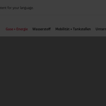
tent for your language.
Gase + Energie
Wasserstoff
Mobilität + Tankstellen
Unter