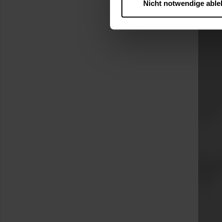
Nicht notwendige abl
….
Diese Einwilligung gilt für
nutzen. Ihre Entscheidung wir
zustimmen müssen.
Betroffene Online-Dienste:
Rechtsgrundlage:
Art. 6 Abs. 1 lit. a DSGVO
§ 25 Abs. 1 TDDDG (für t
Empfänger und Datenüberm
Consent-Management) sowie an
angemessenes Datenschutzniv
Standardvertragsklauseln).
Speicherdauer:
Cookies werd
400 Tage, sofern nicht geset
Verantwortlicher:
Westfalen