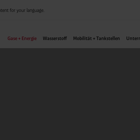
tent for your language.
Gase + Energie
Wasserstoff
Mobilität + Tankstellen
Unter