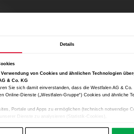
Details
Cookies
r Verwendung von Cookies und ähnlichen Technologien über
 AG & Co. KG
ren Sie sich damit einverstanden, dass die Westfalen AG & Co.
Verwendung von Google Maps zulassen
en Online-Dienste („Westfalen-Gruppe“) Cookies und ähnliche Te
Für die Auto-Adressvervollständigung, Standort-Karten und Routen-
ites, Portale und Apps zu ermöglichen (technisch notwendige C
Google-Anwendungen akzeptieren Sie bitte ALLE Cookies oder nur 
unserer Dienste zu analysieren (Statistik-Cookies),
Daten an Google übermittelt. Weitere Informationen:
Datenschutzerkl
 Ihre Interessen anzupassen (Personalisierungs-Cookies)
ng mit Ihren Interessen anzuzeigen (Marketing-Cookies) sowie