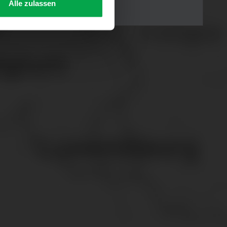
Alle zulassen
s Consent-Management-System
f jeder Plattform erneut
. für Webanalyse, Hosting,
ttlung in ein Land ohne
GVO sicher (z. B. EU-
male Speicherdauer beträgt
chutz@westfalen.com