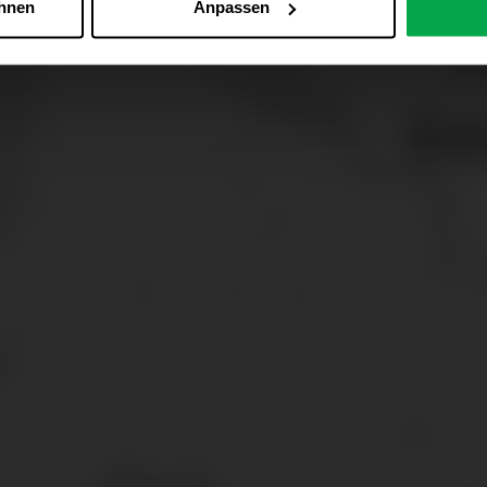
ehnen
Anpassen
Zu den Cookie-Einstellungen
 alle Online-Dienste der Westfalen-Gruppe, die ein gemeinsame
d domainübergreifend erkannt und respektiert, damit Sie nicht au
westfalen.com, hub.westfalen.com
 i. V. m. § 25 Abs. 1 TDDDG (für optionale Cookies),
echnisch notwendige Cookies).
ittlung:
Ihre Daten können an unsere Auftragsverarbeiter (z. B
 Partner in Drittländern übermittelt werden. Wenn eine Übermi
eau erfolgt, stellen wir geeignete Garantien gemäß Art. 46 DS
en je nach Zweck unterschiedlich lange gespeichert. Die maxi
zlich anders vorgeschrieben oder technisch erforderlich.
 AG & Co. KG, Industrieweg 43, 48155 Münster E-Mail: datens