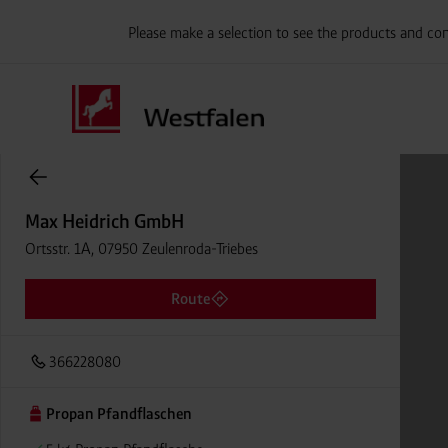
Please make a selection to see the products and con
Onlineshop Flaschengase
Max Heidrich GmbH
Ortsstr. 1A, 07950 Zeulenroda-Triebes
Route
366228080
Propan Pfandflaschen