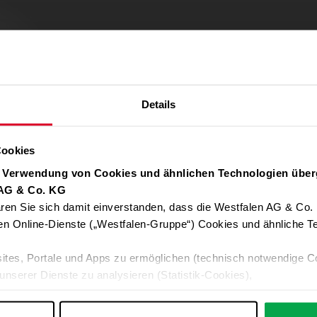
Details
Cookies
r Verwendung von Cookies und ähnlichen Technologien über
 AG & Co. KG
ren Sie sich damit einverstanden, dass die Westfalen AG & Co.
Verwendung von Google Maps zulassen
en Online-Dienste („Westfalen-Gruppe“) Cookies und ähnliche Te
Für die Auto-Adressvervollständigung, Standort-Karten und Routen-
ites, Portale und Apps zu ermöglichen (technisch notwendige C
Google-Anwendungen akzeptieren Sie bitte ALLE Cookies oder nur 
unserer Dienste zu analysieren (Statistik-Cookies),
Daten an Google übermittelt. Weitere Informationen:
Datenschutzerkl
 Ihre Interessen anzupassen (Personalisierungs-Cookies)
ng mit Ihren Interessen anzuzeigen (Marketing-Cookies) sowie