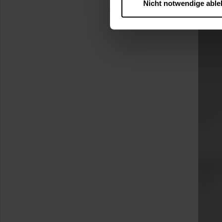
Nicht notwendige abl
….
Diese Einwilligung gilt für
nutzen. Ihre Entscheidung wir
zustimmen müssen.
Betroffene Online-Dienste:
Rechtsgrundlage:
Art. 6 Abs. 1 lit. a DSGVO
§ 25 Abs. 1 TDDDG (für t
Empfänger und Datenüberm
Consent-Management) sowie an
angemessenes Datenschutzniv
Standardvertragsklauseln).
Speicherdauer:
Cookies werd
400 Tage, sofern nicht geset
Verantwortlicher:
Westfalen