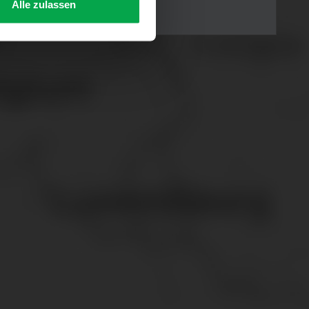
Alle zulassen
s Consent-Management-System
f jeder Plattform erneut
. für Webanalyse, Hosting,
ttlung in ein Land ohne
GVO sicher (z. B. EU-
male Speicherdauer beträgt
chutz@westfalen.com