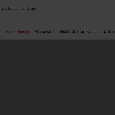
tent for your language.
Gase + Energie
Wasserstoff
Mobilität + Tankstellen
Unter