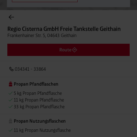
Onlineshop Flaschengase
Regio Cisterna GmbH Freie Tankstelle Geithain
Frankenhainer Str. 5, 04643 Geithain
Route
034341 - 33864
Propan Pfandflaschen
5 kg Propan Pfandflasche
11 kg Propan Pfandflasche
33 kg Propan Pfandflasche
Propan Nutzungsflaschen
11 kg Propan Nutzungsflasche