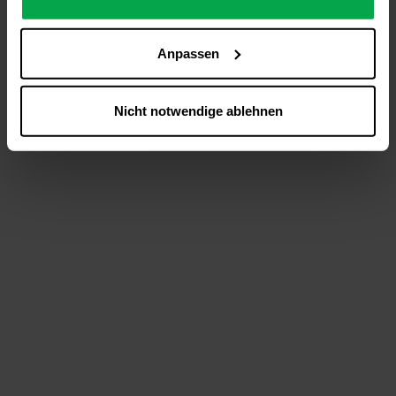
analysieren (Statistik-Cookies),
Inhalte und Funktionen an Ihre Interessen anzupassen
Anpassen
(Personalisierungs-Cookies)
Werbung in Übereinstimmung mit Ihren Interessen
anzuzeigen (Marketing-Cookies) sowie
Nicht notwendige ablehnen
….
Diese Einwilligung gilt für alle Online-Dienste der
Westfalen-Gruppe, die ein gemeinsames Consent-
Management-System nutzen. Ihre Entscheidung wird
domainübergreifend erkannt und respektiert, damit Sie
nicht auf jeder Plattform erneut zustimmen müssen.
Betroffene Online-Dienste:
westfalen.com,
hub.westfalen.com
Rechtsgrundlage:
Art. 6 Abs. 1 lit. a DSGVO i. V. m. § 25 Abs. 1 TDDDG
(für optionale Cookies),
§ 25 Abs. 1 TDDDG (für technisch notwendige
Cookies).