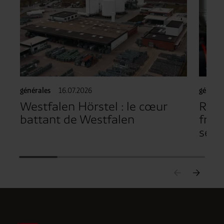
générales
16.07.2026
général
Westfalen Hörstel : le cœur
Réut
battant de Westfalen
frigo
sécu