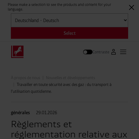
Please make a selection to see the products and content for your
language.
Sélectionner
Select
Contraste
Vers le portai
Ouvrir l
Suivre
À propos de nous
Nouvelles et développements
Travailler en toute sécurité avec des gaz : du transport à
l’utilisation quotidienne.
générales
29.01.2026
Règlements et
réglementation relative aux